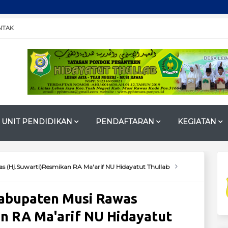
SALURK
NTAK
UNIT PENDIDIKAN
PENDAFTARAN
KEGIATAN
 (Hj.Suwarti)Resmikan RA Ma'arif NU Hidayatut Thullab
Kabupaten Musi Rawas
n RA Ma'arif NU Hidayatut