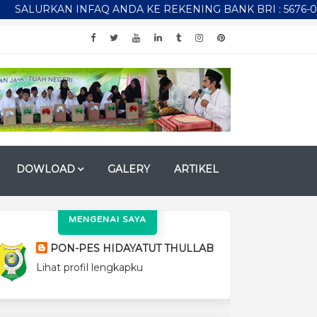
AN INFAQ ANDA KE REKENING BANK BRI : 5676-01-029537-5
DOWLOAD
GALERY
ARTIKEL
MENGENAI SAYA
PON-PES HIDAYATUT THULLAB
Lihat profil lengkapku