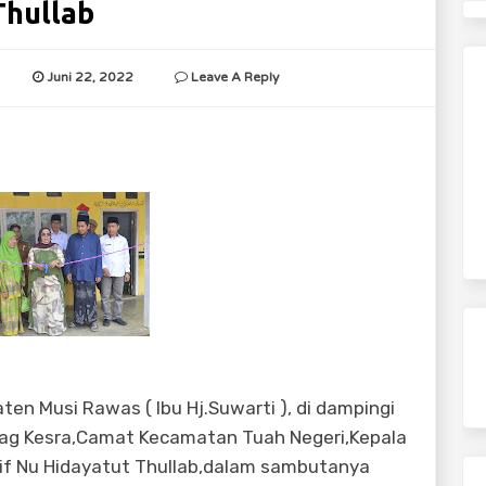
Thullab
Juni 22, 2022
Leave A Reply
en Musi Rawas ( Ibu Hj.Suwarti ), di dampingi
bag Kesra,Camat Kecamatan Tuah Negeri,Kepala
if Nu Hidayatut Thullab,dalam sambutanya