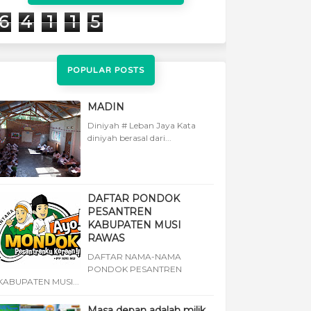
6
4
1
1
5
POPULAR POSTS
MADIN
Diniyah # Leban Jaya Kata
diniyah berasal dari...
DAFTAR PONDOK
PESANTREN
KABUPATEN MUSI
RAWAS
DAFTAR NAMA-NAMA
PONDOK PESANTREN
KABUPATEN MUSI...
Masa depan adalah milik