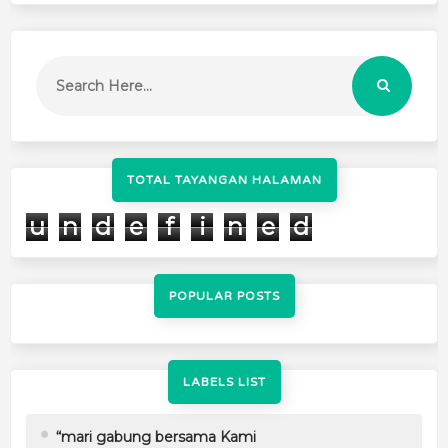
TOTAL TAYANGAN HALAMAN
u
n
d
e
f
i
n
e
d
POPULAR POSTS
LABELS LIST
“mari gabung bersama Kami