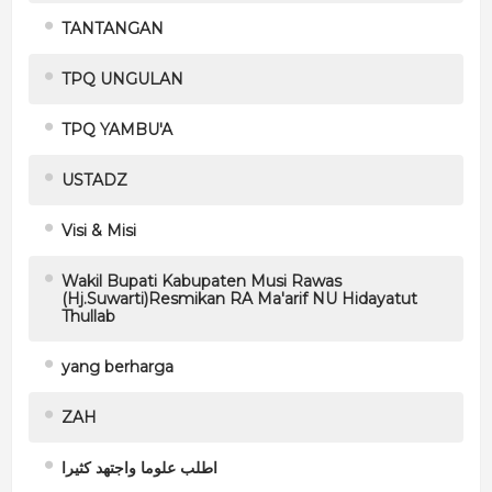
TANTANGAN
TPQ UNGULAN
TPQ YAMBU'A
USTADZ
Visi & Misi
Wakil Bupati Kabupaten Musi Rawas
(Hj.Suwarti)Resmikan RA Ma'arif NU Hidayatut
Thullab
yang berharga
ZAH
اطلب علوما واجتهد كثيرا