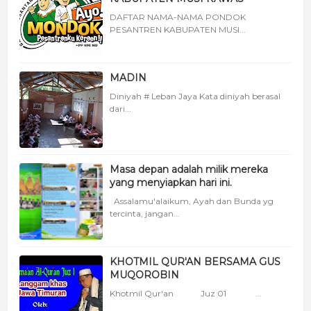
DAFTAR NAMA-NAMA PONDOK
PESANTREN KABUPATEN MUSI...
MADIN
Diniyah # Leban Jaya Kata diniyah berasal
dari...
Masa depan adalah milik mereka
yang menyiapkan hari ini.
Assalamu'alaikum, Ayah dan Bunda yg
tercinta, jangan...
KHOTMIL QUR'AN BERSAMA GUS
MUQOROBIN
Khotmil Qur'an Juz 01 ...