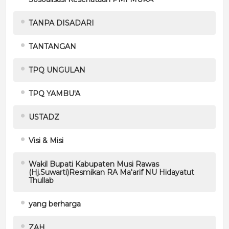
TANPA DISADARI
TANTANGAN
TPQ UNGULAN
TPQ YAMBU'A
USTADZ
Visi & Misi
Wakil Bupati Kabupaten Musi Rawas
(Hj.Suwarti)Resmikan RA Ma'arif NU Hidayatut
Thullab
yang berharga
ZAH