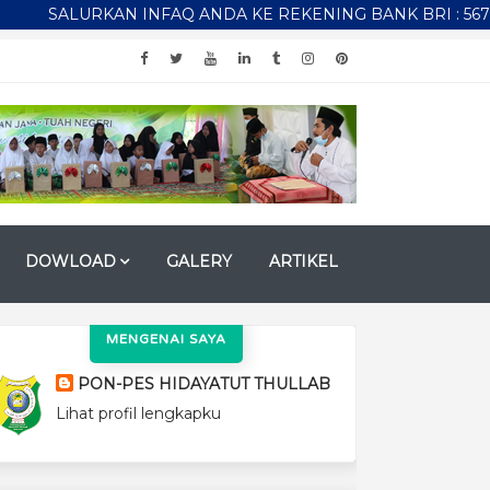
URKAN INFAQ ANDA KE REKENING BANK BRI : 5676-01-029537
DOWLOAD
GALERY
ARTIKEL
MENGENAI SAYA
PON-PES HIDAYATUT THULLAB
Lihat profil lengkapku